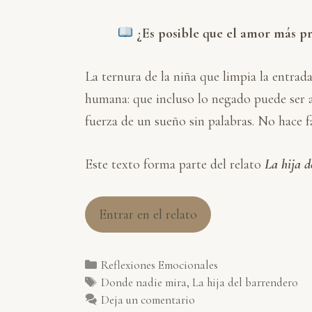
r
¿Es posible que el amor más pro
La ternura de la niña que limpia la entrad
humana: que incluso lo negado puede ser a
fuerza de un sueño sin palabras. No hace fa
Este texto forma parte del relato
La hija d
Entrar en el relato
Categorías
Reflexiones Emocionales
Etiquetas
Donde nadie mira
,
La hija del barrendero
Deja un comentario