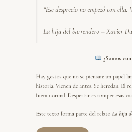
n
c
a
a
m
“Ese desprecio no empezó con ella. V
k
e
t
i
p
e
b
s
l
a
d
o
A
r
La hija del barrendero – Xavier D
I
o
p
t
n
k
p
i
r
¿Somos consc
Hay gestos que no se piensan: un papel la
historia. Vienen de antes. Se heredan. El 
fuera normal. Despertar es romper esas cad
Este texto forma parte del relato
La hija d