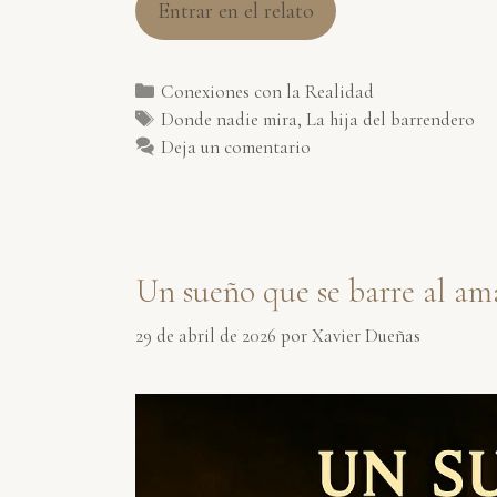
Entrar en el relato
Categorías
Conexiones con la Realidad
Etiquetas
Donde nadie mira
,
La hija del barrendero
Deja un comentario
Un sueño que se barre al am
29 de abril de 2026
por
Xavier Dueñas