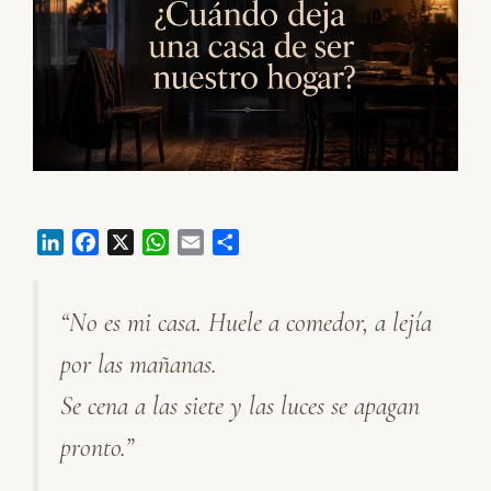
L
F
X
W
E
C
i
a
h
m
o
n
c
a
a
m
“No es mi casa. Huele a comedor, a lejía
k
e
t
i
p
e
b
s
l
a
por las mañanas.
d
o
A
r
I
o
p
t
Se cena a las siete y las luces se apagan
n
k
p
i
pronto.”
r