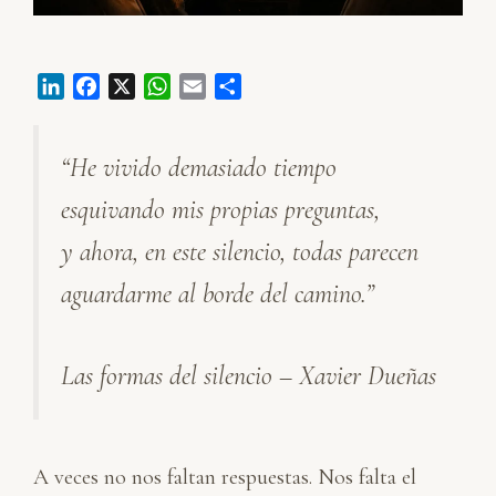
L
F
X
W
E
C
i
a
h
m
o
n
c
a
a
m
“He vivido demasiado tiempo
k
e
t
i
p
e
b
s
l
a
esquivando mis propias preguntas,
d
o
A
r
I
o
p
t
y ahora, en este silencio, todas parecen
n
k
p
i
aguardarme al borde del camino.”
r
Las formas del silencio – Xavier Dueñas
A veces no nos faltan respuestas. Nos falta el