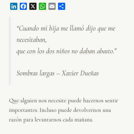
L
F
X
W
E
C
i
a
h
m
o
n
c
a
a
m
“Cuando mi hija me llamó dijo que me
k
e
t
i
p
e
b
s
l
a
necesitaban,
d
o
A
r
I
o
p
t
que con los dos niños no daban abasto.”
n
k
p
i
r
Sombras largas – Xavier Dueñas
Que alguien nos necesite puede hacernos sentir
importantes. Incluso puede devolvernos una
razón para levantarnos cada mañana.