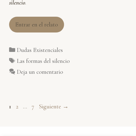
silencio
.
Entrar en el relato
Categorías
Dudas Existenciales
Etiquetas
Las formas del silencio
Deja un comentario
Página
Página
Página
1
2
…
7
Siguiente
→