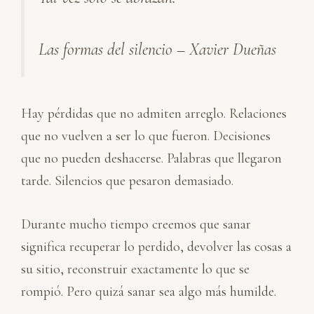
d
o
A
r
I
o
p
t
n
k
p
i
Las formas del silencio – Xavier Dueñas
r
Hay pérdidas que no admiten arreglo. Relaciones
que no vuelven a ser lo que fueron. Decisiones
que no pueden deshacerse. Palabras que llegaron
tarde. Silencios que pesaron demasiado.
Durante mucho tiempo creemos que sanar
significa recuperar lo perdido, devolver las cosas a
su sitio, reconstruir exactamente lo que se
rompió. Pero quizá sanar sea algo más humilde.