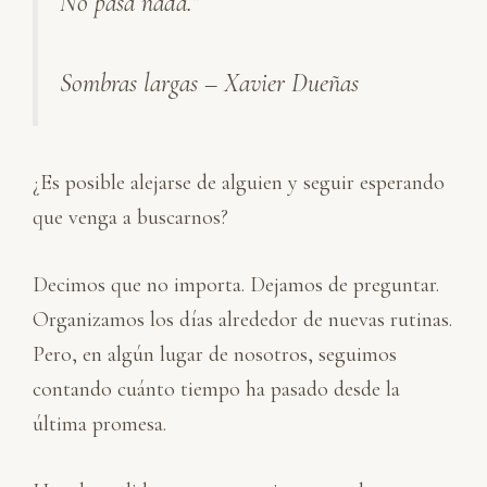
No pasa nada.”
n
k
p
i
r
Sombras largas – Xavier Dueñas
¿Es posible alejarse de alguien y seguir esperando
que venga a buscarnos?
Decimos que no importa. Dejamos de preguntar.
Organizamos los días alrededor de nuevas rutinas.
Pero, en algún lugar de nosotros, seguimos
contando cuánto tiempo ha pasado desde la
última promesa.