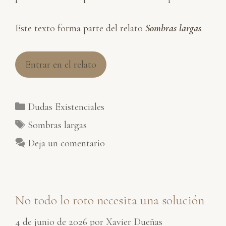
Este texto forma parte del relato
Sombras largas
.
Entrar en el relato
Categorías
Dudas Existenciales
Etiquetas
Sombras largas
Deja un comentario
No todo lo roto necesita una solución
4 de junio de 2026
por
Xavier Dueñas