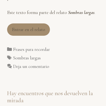
Este texto forma parte del relato
Sombras largas
.
Entrar en el relato
Categorías
Frases para recordar
Etiquetas
Sombras largas
Deja un comentario
Hay encuentros que nos devuelven la
mirada