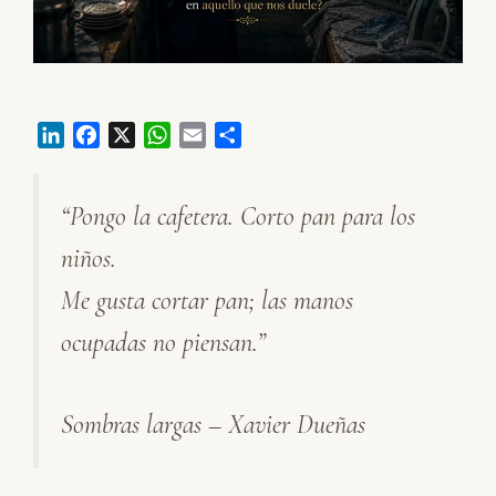
L
F
X
W
E
C
i
a
h
m
o
n
c
a
a
m
“Pongo la cafetera. Corto pan para los
k
e
t
i
p
e
b
s
l
a
niños.
d
o
A
r
I
o
p
t
Me gusta cortar pan; las manos
n
k
p
i
ocupadas no piensan.”
r
Sombras largas – Xavier Dueñas