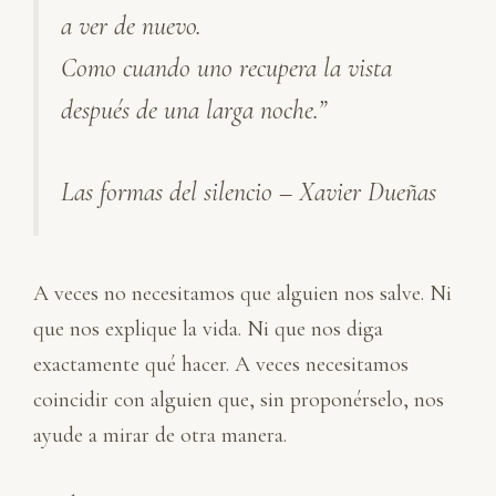
e
b
s
l
a
a ver de nuevo.
d
o
A
r
I
o
p
t
Como cuando uno recupera la vista
n
k
p
i
después de una larga noche.”
r
Las formas del silencio – Xavier Dueñas
A veces no necesitamos que alguien nos salve. Ni
que nos explique la vida. Ni que nos diga
exactamente qué hacer. A veces necesitamos
coincidir con alguien que, sin proponérselo, nos
ayude a mirar de otra manera.