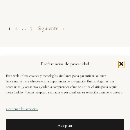
Página
Página
Página
1
2
…
7
Siguiente
→
Aviso Legal
Preferencias de privacidad
Política de Privacidad
Esta web utiliza cookies y tecnologías similares para garantizar su buen
Seguridad y Protección de Datos
funcionamiento y ofrecerte una experiencia de navegación fluida. Algunas son
necesarias, y otras nos ayudan a comprender cómo se utiliza el sitio para seguir
mejorándolo. Puedes aceptar, rechazar o personalizar tu selección cuando lo desees.
Condiciones de Uso
Gestionar los servicios
Política de Cookies
Aceptar