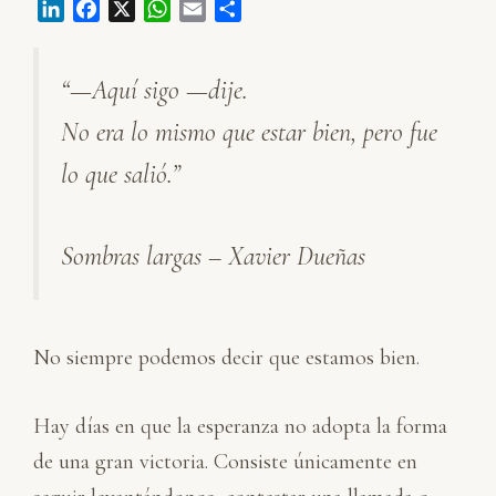
L
F
X
W
E
C
i
a
h
m
o
n
c
a
a
m
“—Aquí sigo —dije.
k
e
t
i
p
e
b
s
l
a
No era lo mismo que estar bien, pero fue
d
o
A
r
I
o
p
t
lo que salió.”
n
k
p
i
r
Sombras largas – Xavier Dueñas
No siempre podemos decir que estamos bien.
Hay días en que la esperanza no adopta la forma
de una gran victoria. Consiste únicamente en