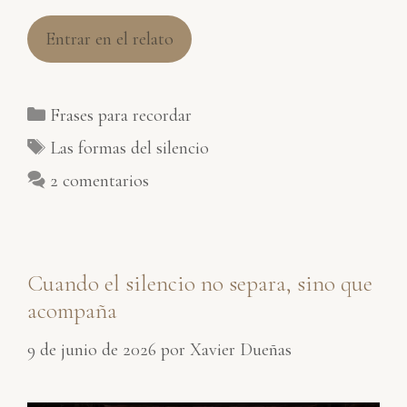
Entrar en el relato
Categorías
Frases para recordar
Etiquetas
Las formas del silencio
2 comentarios
Cuando el silencio no separa, sino que
acompaña
9 de junio de 2026
por
Xavier Dueñas