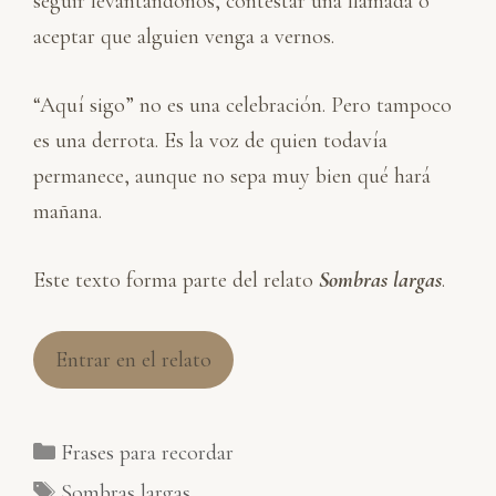
seguir levantándonos, contestar una llamada o
aceptar que alguien venga a vernos.
“Aquí sigo” no es una celebración. Pero tampoco
es una derrota. Es la voz de quien todavía
permanece, aunque no sepa muy bien qué hará
mañana.
Este texto forma parte del relato
Sombras largas
.
Entrar en el relato
Categorías
Frases para recordar
Etiquetas
Sombras largas