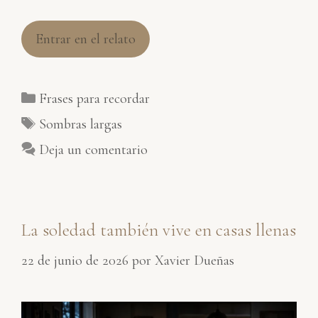
Entrar en el relato
Categorías
Frases para recordar
Etiquetas
Sombras largas
Deja un comentario
La soledad también vive en casas llenas
22 de junio de 2026
por
Xavier Dueñas