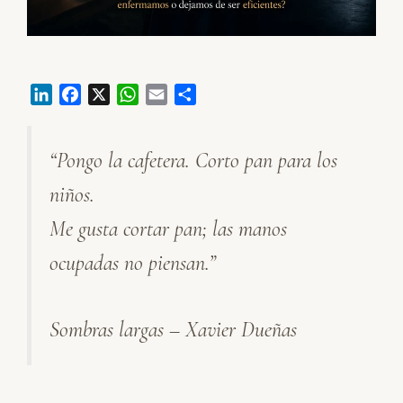
L
F
X
W
E
C
i
a
h
m
o
n
c
a
a
m
“Pongo la cafetera. Corto pan para los
k
e
t
i
p
e
b
s
l
a
niños.
d
o
A
r
I
o
p
t
Me gusta cortar pan; las manos
n
k
p
i
ocupadas no piensan.”
r
Sombras largas – Xavier Dueñas