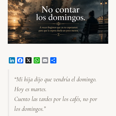
L
F
X
W
E
C
i
a
h
m
o
n
c
a
a
m
“Mi hija dijo que vendría el domingo.
k
e
t
i
p
e
b
s
l
a
Hoy es martes.
d
o
A
r
I
o
p
t
Cuento las tardes por los cafés, no por
n
k
p
i
los domingos.”
r