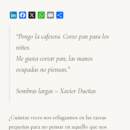
L
F
X
W
E
C
i
a
h
m
o
n
c
a
a
m
“Pongo la cafetera. Corto pan para los
k
e
t
i
p
e
b
s
l
a
niños.
d
o
A
r
I
o
p
t
Me gusta cortar pan; las manos
n
k
p
i
ocupadas no piensan.”
r
Sombras largas – Xavier Dueñas
¿Cuántas veces nos refugiamos en las tareas
pequeñas para no pensar en aquello que nos