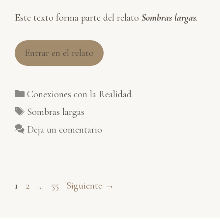
Este texto forma parte del relato
Sombras largas
.
Entrar en el relato
Categorías
Conexiones con la Realidad
Etiquetas
Sombras largas
Deja un comentario
Página
Página
Página
1
2
…
55
Siguiente
→