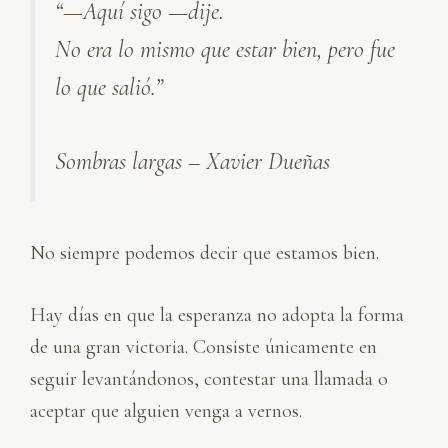
“—Aquí sigo —dije.
k
e
t
i
p
e
b
s
l
a
No era lo mismo que estar bien, pero fue
d
o
A
r
I
o
p
t
lo que salió.”
n
k
p
i
r
Sombras largas – Xavier Dueñas
No siempre podemos decir que estamos bien.
Hay días en que la esperanza no adopta la forma
de una gran victoria. Consiste únicamente en
seguir levantándonos, contestar una llamada o
aceptar que alguien venga a vernos.