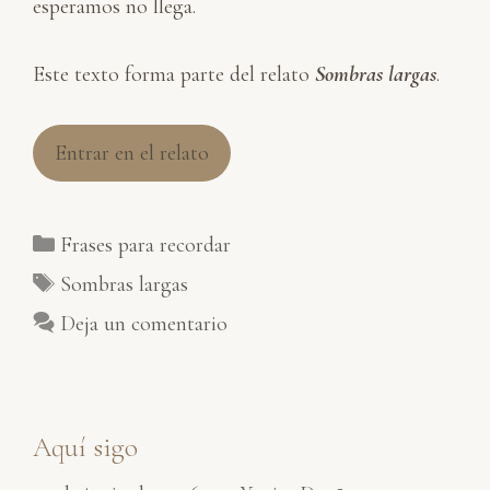
esperamos no llega.
Este texto forma parte del relato
Sombras largas
.
Entrar en el relato
Categorías
Frases para recordar
Etiquetas
Sombras largas
Deja un comentario
Aquí sigo