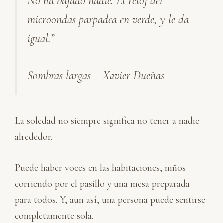
No ha bajado nadie. El reloj del
n
k
p
i
microondas parpadea en verde, y le da
r
igual.”
Sombras largas – Xavier Dueñas
La soledad no siempre significa no tener a nadie
alrededor.
Puede haber voces en las habitaciones, niños
corriendo por el pasillo y una mesa preparada
para todos. Y, aun así, una persona puede sentirse
completamente sola.