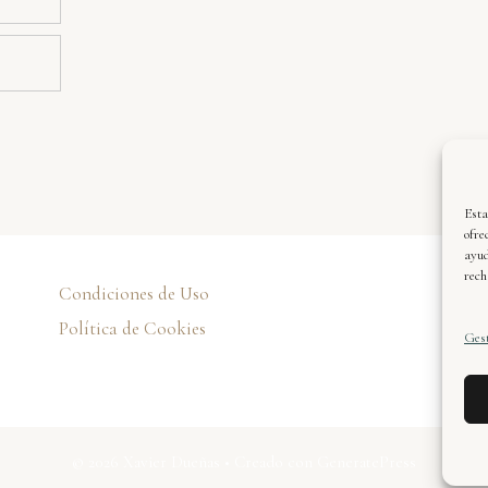
Esta
ofre
ayud
rech
Condiciones de Uso
Xa
de
Política de Cookies
Gest
© 2026 Xavier Dueñas
• Creado con
GeneratePress