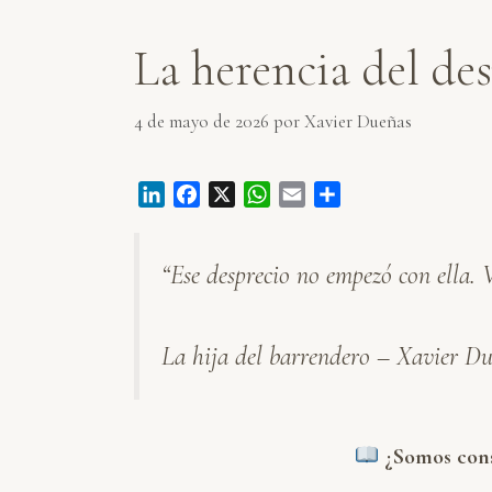
La herencia del de
4 de mayo de 2026
por
Xavier Dueñas
L
F
X
W
E
C
i
a
h
m
o
n
c
a
a
m
“Ese desprecio no empezó con ella. V
k
e
t
i
p
e
b
s
l
a
d
o
A
r
La hija del barrendero – Xavier D
I
o
p
t
n
k
p
i
r
¿Somos consc