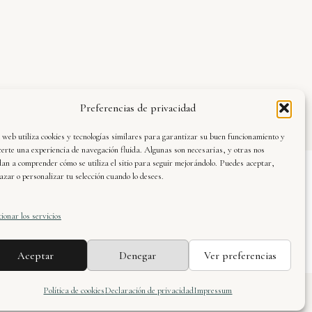
Preferencias de privacidad
 web utiliza cookies y tecnologías similares para garantizar su buen funcionamiento y
certe una experiencia de navegación fluida. Algunas son necesarias, y otras nos
an a comprender cómo se utiliza el sitio para seguir mejorándolo. Puedes aceptar,
azar o personalizar tu selección cuando lo desees.
vier Dueñas · web oficial © 2025. Todos los
rechos reservados.
ionar los servicios
Aceptar
Denegar
Ver preferencias
Política de cookies
Declaración de privacidad
Impressum