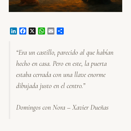
L
F
X
W
E
C
i
a
h
m
o
n
c
a
a
m
“Era un castillo, parecido al que habían
k
e
t
i
p
e
b
s
l
a
hecho en casa. Pero en este, la puerta
d
o
A
r
I
o
p
t
estaba cerrada con una llave enorme
n
k
p
i
dibujada justo en el centro.”
r
Domingos con Nora – Xavier Dueñas