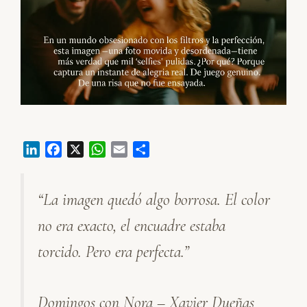
L
F
X
W
E
C
i
a
h
m
o
n
c
a
a
m
“La imagen quedó algo borrosa. El color
k
e
t
i
p
e
b
s
l
a
no era exacto, el encuadre estaba
d
o
A
r
I
o
p
t
torcido. Pero era perfecta.”
n
k
p
i
r
Domingos con Nora – Xavier Dueñas