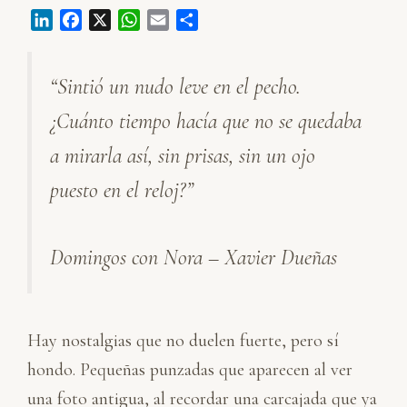
L
F
X
W
E
C
i
a
h
m
o
n
c
a
a
m
“Sintió un nudo leve en el pecho.
k
e
t
i
p
e
b
s
l
a
¿Cuánto tiempo hacía que no se quedaba
d
o
A
r
I
o
p
t
a mirarla así, sin prisas, sin un ojo
n
k
p
i
puesto en el reloj?”
r
Domingos con Nora – Xavier Dueñas
Hay nostalgias que no duelen fuerte, pero sí
hondo. Pequeñas punzadas que aparecen al ver
una foto antigua, al recordar una carcajada que ya