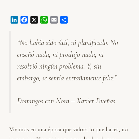
L
F
X
W
E
C
i
a
h
m
o
n
c
a
a
m
“No había sido útil, ni planificado. No
k
e
t
i
p
e
b
s
l
a
enseñó nada, ni produjo nada, ni
d
o
A
r
I
o
p
t
resolvió ningún problema. Y, sin
n
k
p
i
embargo, se sentía extrañamente feliz.”
r
Domingos con Nora – Xavier Dueñas
Vivimos en una época que valora lo que haces, no