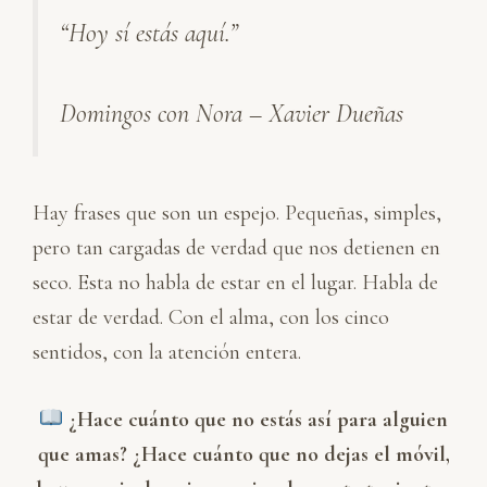
n
c
a
a
m
“Hoy sí estás aquí.”
k
e
t
i
p
e
b
s
l
a
d
o
A
r
Domingos con Nora – Xavier Dueñas
I
o
p
t
n
k
p
i
r
Hay frases que son un espejo. Pequeñas, simples,
pero tan cargadas de verdad que nos detienen en
seco. Esta no habla de estar en el lugar. Habla de
estar de verdad. Con el alma, con los cinco
sentidos, con la atención entera.
¿Hace cuánto que no estás así para alguien
que amas? ¿Hace cuánto que no dejas el móvil,