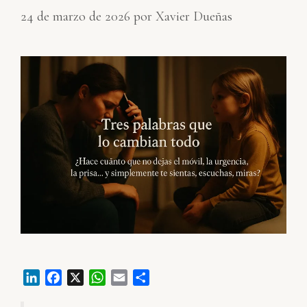
24 de marzo de 2026
por
Xavier Dueñas
L
F
X
W
E
C
i
a
h
m
o