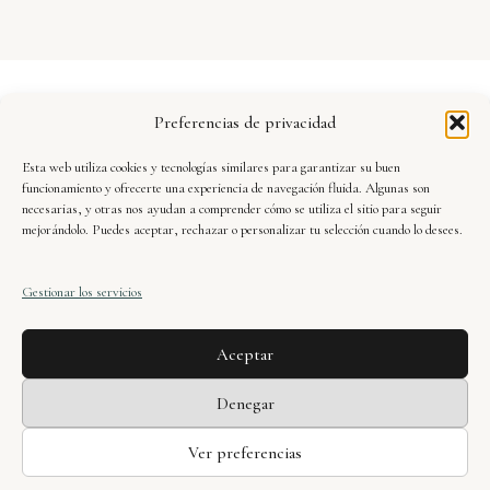
Aviso Legal
Preferencias de privacidad
Política de Privacidad
Esta web utiliza cookies y tecnologías similares para garantizar su buen
Seguridad y Protección de Datos
funcionamiento y ofrecerte una experiencia de navegación fluida. Algunas son
necesarias, y otras nos ayudan a comprender cómo se utiliza el sitio para seguir
mejorándolo. Puedes aceptar, rechazar o personalizar tu selección cuando lo desees.
Condiciones de Uso
Gestionar los servicios
Política de Cookies
Aceptar
Xavier Dueñas · web oficial © 2025. Todos los
Denegar
derechos reservados.
Ver preferencias