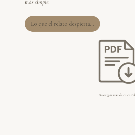
más simple.
Lo que el relato despierta…
Descargar versión en caste