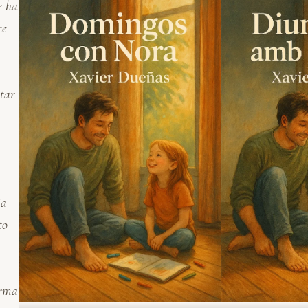
e ha
ce
star
ia
to
orma