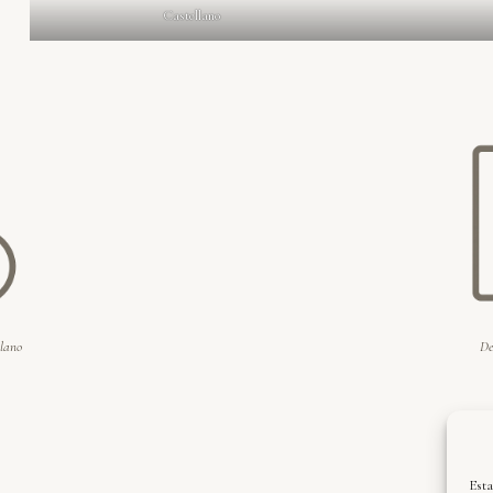
Castellano
llano
De
Esta