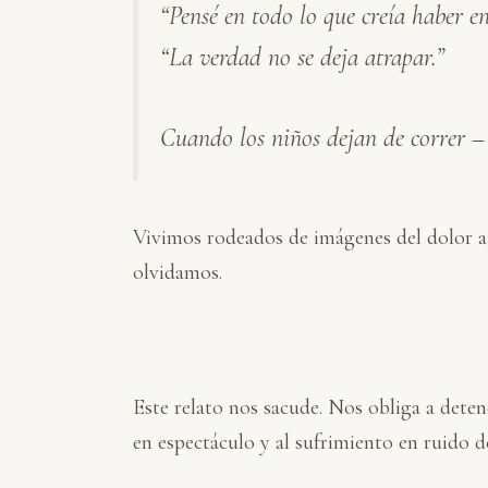
“Pensé en todo lo que creía haber e
k
e
t
i
p
e
b
s
l
a
“La verdad no se deja atrapar.”
d
o
A
r
I
o
p
t
n
k
p
i
Cuando los niños dejan de correr 
r
Vivimos rodeados de imágenes del dolor aj
olvidamos.
Este relato nos sacude. Nos obliga a deten
en espectáculo y al sufrimiento en ruido d