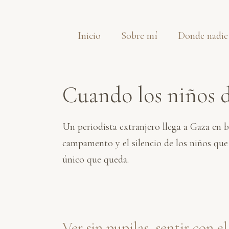
Saltar
al
Inicio
Sobre mí
Donde nadie
contenido
Cuando los niños d
Un periodista extranjero llega a Gaza en 
campamento y el silencio de los niños que 
único que queda.
Ver sin pupilas, sentir con e