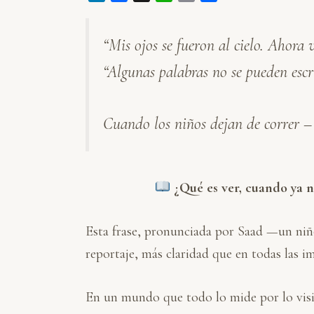
i
a
h
m
o
n
c
a
a
m
“Mis ojos se fueron al cielo. Ahora 
k
e
t
i
p
e
b
s
l
a
“Algunas palabras no se pueden escri
d
o
A
r
I
o
p
t
n
k
p
i
Cuando los niños dejan de correr 
r
¿Qué es ver, cuando ya n
Esta frase, pronunciada por Saad —un niñ
reportaje, más claridad que en todas las i
En un mundo que todo lo mide por lo visible