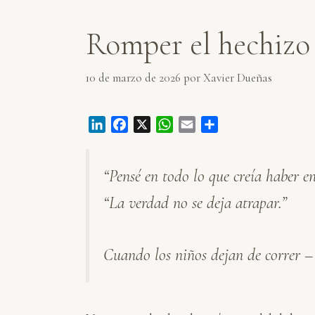
Romper el hechizo 
10 de marzo de 2026
por
Xavier Dueñas
L
F
X
W
E
C
i
a
h
m
o
n
c
a
a
m
“Pensé en todo lo que creía haber e
k
e
t
i
p
e
b
s
l
a
“La verdad no se deja atrapar.”
d
o
A
r
I
o
p
t
n
k
p
i
Cuando los niños dejan de correr 
r