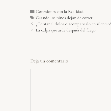
Categorías
Conexiones con la Realidad
Etiquetas
Cuando los niños dejan de correr
¿Contar el dolor o acompañarlo en silencio
La culpa que arde después del fuego
Deja un comentario
Comentario