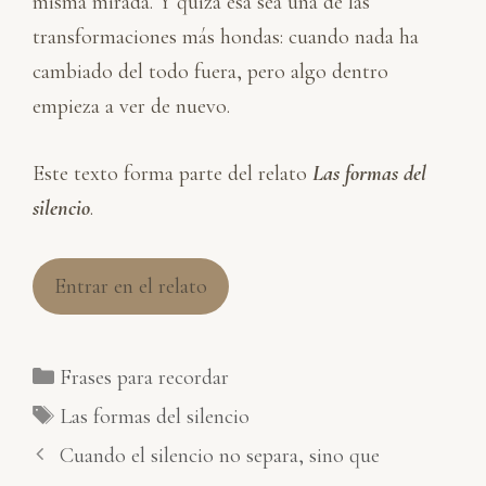
misma mirada. Y quizá esa sea una de las
transformaciones más hondas: cuando nada ha
cambiado del todo fuera, pero algo dentro
empieza a ver de nuevo.
Este texto forma parte del relato
Las formas del
silencio
.
Entrar en el relato
Categorías
Frases para recordar
Etiquetas
Las formas del silencio
Cuando el silencio no separa, sino que