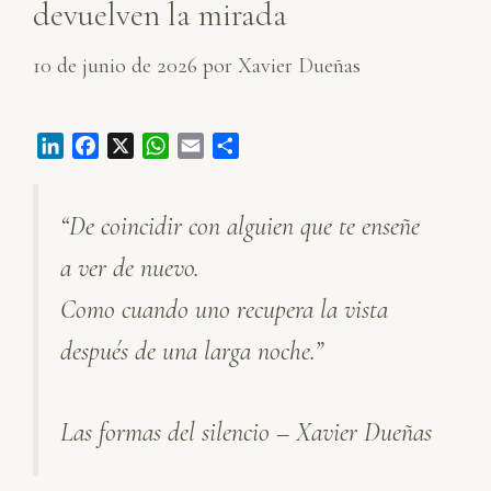
devuelven la mirada
10 de junio de 2026
por
Xavier Dueñas
L
F
X
W
E
C
i
a
h
m
o
n
c
a
a
m
“De coincidir con alguien que te enseñe
k
e
t
i
p
e
b
s
l
a
a ver de nuevo.
d
o
A
r
I
o
p
t
Como cuando uno recupera la vista
n
k
p
i
después de una larga noche.”
r
Las formas del silencio – Xavier Dueñas