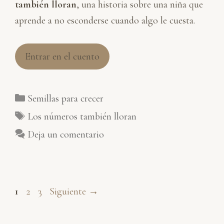
también lloran
, una historia sobre una niña que
aprende a no esconderse cuando algo le cuesta.
Entrar en el cuento
Categorías
Semillas para crecer
Etiquetas
Los números también lloran
Deja un comentario
Página
Página
Página
1
2
3
Siguiente
→