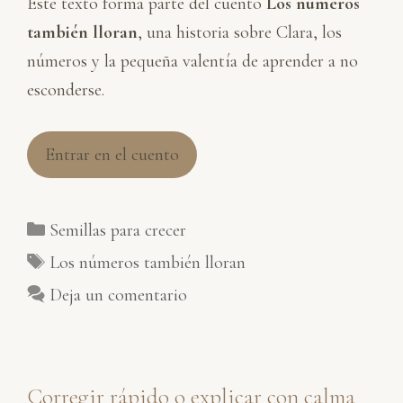
Este texto forma parte del cuento
Los números
también lloran
, una historia sobre Clara, los
números y la pequeña valentía de aprender a no
esconderse.
Entrar en el cuento
Categorías
Semillas para crecer
Etiquetas
Los números también lloran
Deja un comentario
Corregir rápido o explicar con calma