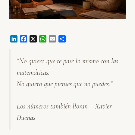
L
F
X
W
E
C
i
a
h
m
o
n
c
a
a
m
“No quiero que te pase lo mismo con las
k
e
t
i
p
e
b
s
l
a
matemáticas.
d
o
A
r
I
o
p
t
No quiero que pienses que no puedes.”
n
k
p
i
r
Los números también lloran – Xavier
Dueñas