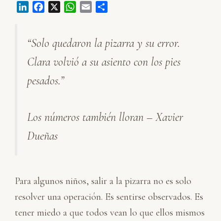
L
F
X
W
E
C
i
a
h
m
o
n
c
a
a
m
“Solo quedaron la pizarra y su error.
k
e
t
i
p
e
b
s
l
a
Clara volvió a su asiento con los pies
d
o
A
r
I
o
p
t
pesados.”
n
k
p
i
r
Los números también lloran – Xavier
Dueñas
Para algunos niños, salir a la pizarra no es solo
resolver una operación. Es sentirse observados. Es
tener miedo a que todos vean lo que ellos mismos