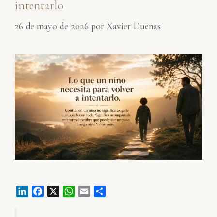
intentarlo
26 de mayo de 2026
por
Xavier Dueñas
L
F
X
W
E
C
i
a
h
m
o
n
c
a
a
m