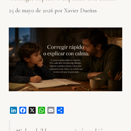
25 de mayo de 2026
por
Xavier Dueñas
L
F
X
W
E
C
i
a
h
m
o
n
c
a
a
m