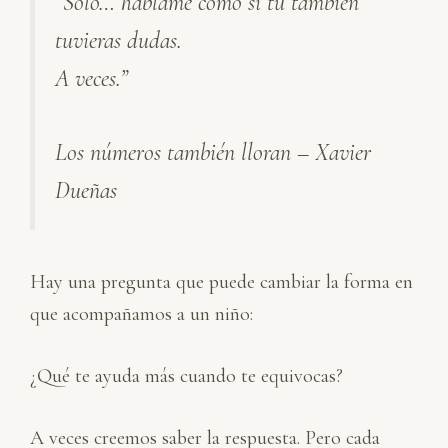
“Solo… háblame como si tú también
k
e
t
i
p
e
b
s
l
a
tuvieras dudas.
d
o
A
r
I
o
p
t
A veces.”
n
k
p
i
r
Los números también lloran – Xavier
Dueñas
Hay una pregunta que puede cambiar la forma en
que acompañamos a un niño:
¿Qué te ayuda más cuando te equivocas?
A veces creemos saber la respuesta. Pero cada