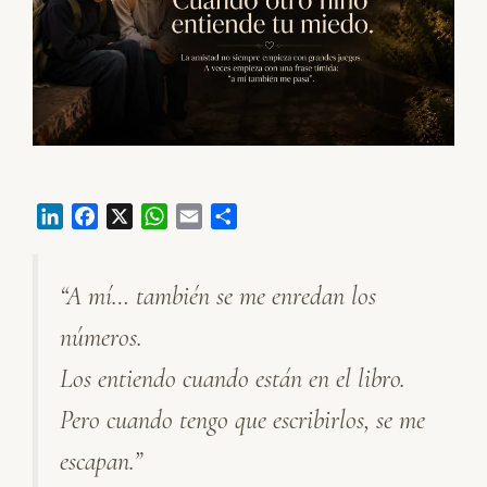
L
F
X
W
E
C
i
a
h
m
o
n
c
a
a
m
“A mí… también se me enredan los
k
e
t
i
p
e
b
s
l
a
números.
d
o
A
r
I
o
p
t
Los entiendo cuando están en el libro.
n
k
p
i
Pero cuando tengo que escribirlos, se me
r
escapan.”