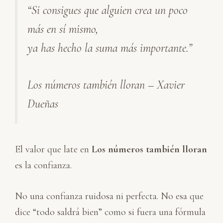
“Si consigues que alguien crea un poco
k
e
t
i
p
e
b
s
l
a
más en sí mismo,
d
o
A
r
I
o
p
t
ya has hecho la suma más importante.”
n
k
p
i
r
Los números también lloran – Xavier
Dueñas
El valor que late en
Los números también lloran
es la confianza.
No una confianza ruidosa ni perfecta. No esa que
dice “todo saldrá bien” como si fuera una fórmula