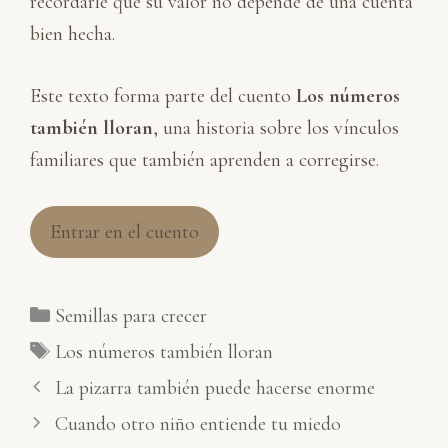
recordarle que su valor no depende de una cuenta
bien hecha.
Este texto forma parte del cuento
Los números
también lloran
, una historia sobre los vínculos
familiares que también aprenden a corregirse.
Entrar en el cuento
Categorías
Semillas para crecer
Etiquetas
Los números también lloran
La pizarra también puede hacerse enorme
Cuando otro niño entiende tu miedo