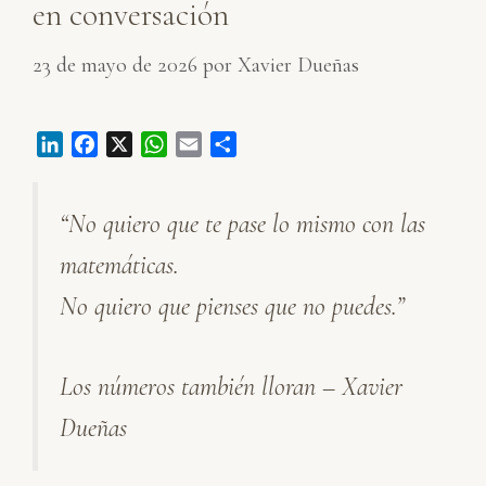
en conversación
23 de mayo de 2026
por
Xavier Dueñas
L
F
X
W
E
C
i
a
h
m
o
n
c
a
a
m
“No quiero que te pase lo mismo con las
k
e
t
i
p
e
b
s
l
a
matemáticas.
d
o
A
r
I
o
p
t
No quiero que pienses que no puedes.”
n
k
p
i
r
Los números también lloran – Xavier
Dueñas