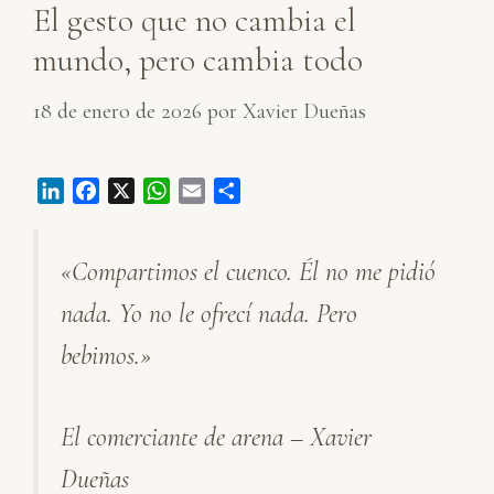
El gesto que no cambia el
mundo, pero cambia todo
18 de enero de 2026
por
Xavier Dueñas
L
F
X
W
E
C
i
a
h
m
o
n
c
a
a
m
«Compartimos el cuenco. Él no me pidió
k
e
t
i
p
e
b
s
l
a
nada. Yo no le ofrecí nada. Pero
d
o
A
r
I
o
p
t
bebimos.»
n
k
p
i
r
El comerciante de arena – Xavier
Dueñas