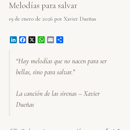
Melodías para salvar
19 de enero de 2026
por
Xavier Dueñas
L
F
X
W
E
C
i
a
h
m
o
n
c
a
a
m
“Hay melodías que no nacen para ser
k
e
t
i
p
e
b
s
l
a
bellas, sino para salvar.”
d
o
A
r
I
o
p
t
n
k
p
i
La canción de las sirenas – Xavier
r
Dueñas