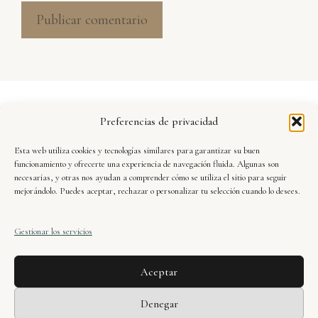
Aviso Legal
Preferencias de privacidad
Política de Privacidad
Esta web utiliza cookies y tecnologías similares para garantizar su buen
Seguridad y Protección de Datos
funcionamiento y ofrecerte una experiencia de navegación fluida. Algunas son
necesarias, y otras nos ayudan a comprender cómo se utiliza el sitio para seguir
mejorándolo. Puedes aceptar, rechazar o personalizar tu selección cuando lo desees.
Condiciones de Uso
Gestionar los servicios
Política de Cookies
Aceptar
Xavier Dueñas · web oficial © 2025. Todos los
Denegar
derechos reservados.