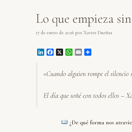
Lo que empieza sin
17 de enero de 2026
por
Xavier Dueñas
L
F
X
W
E
C
i
a
h
m
o
n
c
a
a
m
«Cuando alguien rompe el silencio 
k
e
t
i
p
e
b
s
l
a
d
o
A
r
El día que soñé con todos ellos – 
I
o
p
t
n
k
p
i
r
¿De qué forma nos atravie