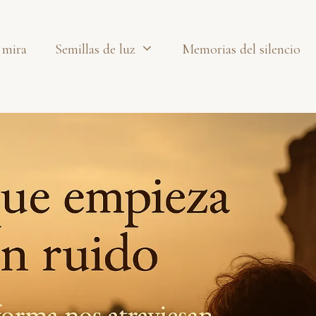
 mira
Semillas de luz
Memorias del silencio