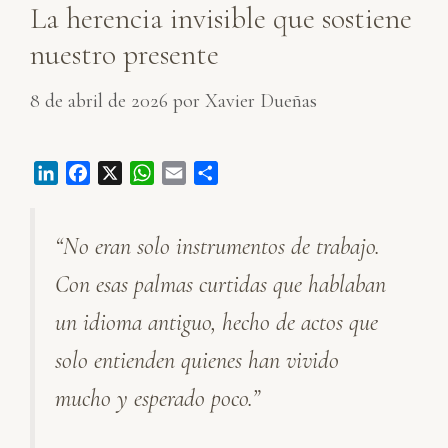
La herencia invisible que sostiene
nuestro presente
8 de abril de 2026
por
Xavier Dueñas
L
F
X
W
E
C
i
a
h
m
o
n
c
a
a
m
“No eran solo instrumentos de trabajo.
k
e
t
i
p
e
b
s
l
a
Con esas palmas curtidas que hablaban
d
o
A
r
I
o
p
t
un idioma antiguo, hecho de actos que
n
k
p
i
solo entienden quienes han vivido
r
mucho y esperado poco.”