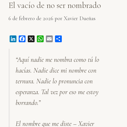
El vacío de no ser nombrado
6 de febrero de 2026
por
Xavier Dueñas
L
F
X
W
E
C
i
a
h
m
o
n
c
a
a
m
“Aquí nadie me nombra como tú lo
k
e
t
i
p
e
b
s
l
a
hacías. Nadie dice mi nombre con
d
o
A
r
I
o
p
t
ternura. Nadie lo pronuncia con
n
k
p
i
esperanza. Tal vez por eso me estoy
r
borrando.”
El nombre que me diste – Xavier