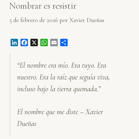
Nombrar es resistir
5 de febrero de 2026
por
Xavier Dueñas
L
F
X
W
E
C
i
a
h
m
o
n
c
a
a
m
“El nombre era mío. Era tuyo. Era
k
e
t
i
p
e
b
s
l
a
nuestro. Era la raíz que seguía viva,
d
o
A
r
I
o
p
t
incluso bajo la tierra quemada.”
n
k
p
i
r
El nombre que me diste – Xavier
Dueñas