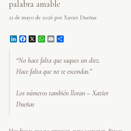
palabra amable
21 de mayo de 2026
por
Xavier Dueñas
L
F
X
W
E
C
i
a
h
m
o
n
c
a
a
m
“No hace falta que saques un diez.
k
e
t
i
p
e
b
s
l
a
Hace falta que no te escondas.”
d
o
A
r
I
o
p
t
n
k
p
i
Los números también lloran – Xavier
r
Dueñas
Hay frases que no empujan, pero sostienen. Frases