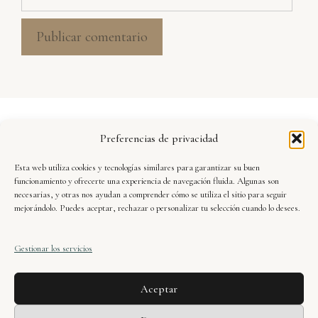
Aviso Legal
Preferencias de privacidad
Política de Privacidad
Esta web utiliza cookies y tecnologías similares para garantizar su buen
Seguridad y Protección de Datos
funcionamiento y ofrecerte una experiencia de navegación fluida. Algunas son
necesarias, y otras nos ayudan a comprender cómo se utiliza el sitio para seguir
mejorándolo. Puedes aceptar, rechazar o personalizar tu selección cuando lo desees.
Condiciones de Uso
Gestionar los servicios
Política de Cookies
Aceptar
Xavier Dueñas · web oficial © 2025. Todos los