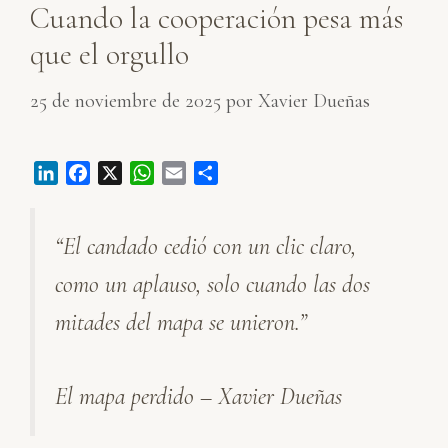
Cuando la cooperación pesa más
que el orgullo
25 de noviembre de 2025
por
Xavier Dueñas
L
F
X
W
E
C
i
a
h
m
o
n
c
a
a
m
“El candado cedió con un clic claro,
k
e
t
i
p
e
b
s
l
a
como un aplauso, solo cuando las dos
d
o
A
r
I
o
p
t
mitades del mapa se unieron.”
n
k
p
i
r
El mapa perdido – Xavier Dueñas