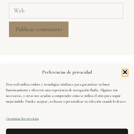
Web
Aviso Legal
Preferencias de privacidad
Política de Privacidad
Esta web utiliza cookies y tecnologías similares para garantizar su buen
Seguridad y Protección de Datos
funcionamiento y ofrecerte una experiencia de navegación fluida. Algunas son
necesarias, y otras nos ayudan a comprender cómo se utiliza el sitio para seguir
mejorándolo. Puedes aceptar, rechazar o personalizar tu selección cuando lo desees.
Condiciones de Uso
Gestionar los servicios
Política de Cookies