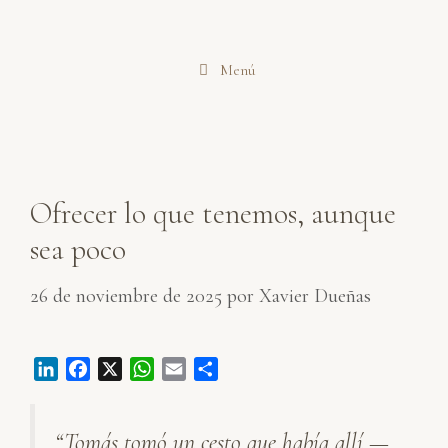
Saltar
al
Menú
contenido
Ofrecer lo que tenemos, aunque
sea poco
26 de noviembre de 2025
por
Xavier Dueñas
L
F
X
W
E
C
i
a
h
m
o
n
c
a
a
m
“Tomás tomó un cesto que había allí —
k
e
t
i
p