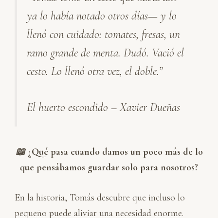
e
b
s
l
a
ya lo había notado otros días— y lo
d
o
A
r
I
o
p
t
llenó con cuidado: tomates, fresas, un
n
k
p
i
ramo grande de menta. Dudó. Vació el
r
cesto. Lo llenó otra vez, el doble.”
El huerto escondido – Xavier Dueñas
📖
¿Qué pasa cuando damos un poco más de lo
que pensábamos guardar solo para nosotros?
En la historia, Tomás descubre que incluso lo
pequeño puede aliviar una necesidad enorme.