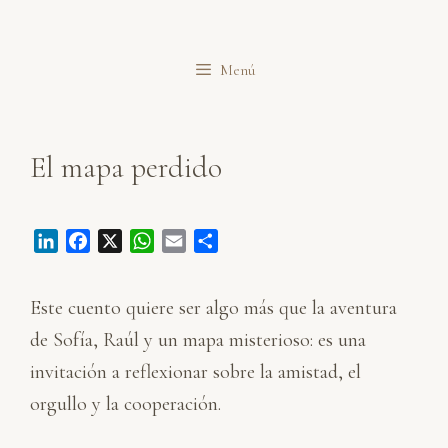
Saltar
al
Menú
contenido
El mapa perdido
L
F
X
W
E
C
i
a
h
m
o
n
c
a
a
m
Este cuento quiere ser algo más que la aventura
k
e
t
i
p
e
b
s
l
a
de Sofía, Raúl y un mapa misterioso: es una
d
o
A
r
invitación a reflexionar sobre la amistad, el
I
o
p
t
orgullo y la cooperación.
n
k
p
i
r