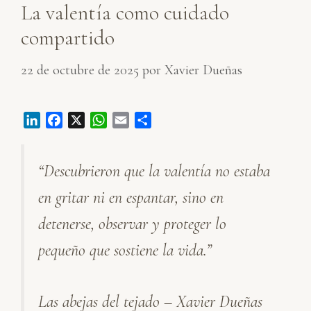
La valentía como cuidado
compartido
22 de octubre de 2025
por
Xavier Dueñas
L
F
X
W
E
C
i
a
h
m
o
n
c
a
a
m
“Descubrieron que la valentía no estaba
k
e
t
i
p
e
b
s
l
a
en gritar ni en espantar, sino en
d
o
A
r
I
o
p
t
detenerse, observar y proteger lo
n
k
p
i
pequeño que sostiene la vida.”
r
Las abejas del tejado – Xavier Dueñas