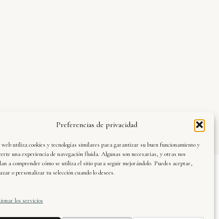
Preferencias de privacidad
 web utiliza cookies y tecnologías similares para garantizar su buen funcionamiento y
certe una experiencia de navegación fluida. Algunas son necesarias, y otras nos
an a comprender cómo se utiliza el sitio para seguir mejorándolo. Puedes aceptar,
azar o personalizar tu selección cuando lo desees.
vier Dueñas · web oficial © 2025. Todos los
rechos reservados.
ionar los servicios