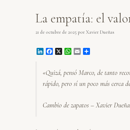
La empatía: el valo
21 de octubre de 2025
por
Xavier Dueñas
L
F
X
W
E
C
i
a
h
m
o
n
c
a
a
m
«Quizá, pensó Marco, de tanto reco
k
e
t
i
p
e
b
s
l
a
rápido, pero sí un poco más cerca d
d
o
A
r
I
o
p
t
n
k
p
i
Cambio de zapatos – Xavier Dueña
r