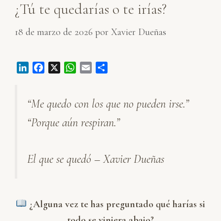
¿Tú te quedarías o te irías?
18 de marzo de 2026
por
Xavier Dueñas
L
F
X
W
E
C
i
a
h
m
o
n
c
a
a
m
“Me quedo con los que no pueden irse.”
k
e
t
i
p
e
b
s
l
a
“Porque aún respiran.”
d
o
A
r
I
o
p
t
n
k
p
i
El que se quedó – Xavier Dueñas
r
¿Alguna vez te has preguntado qué harías si
todo se viniera abajo?