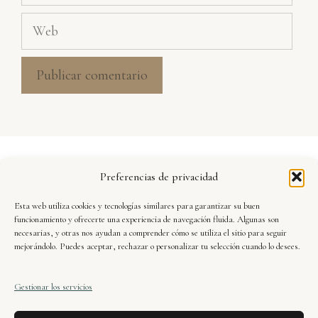
electrónico
Web
Aviso Legal
Preferencias de privacidad
Política de Privacidad
Esta web utiliza cookies y tecnologías similares para garantizar su buen
Seguridad y Protección de Datos
funcionamiento y ofrecerte una experiencia de navegación fluida. Algunas son
necesarias, y otras nos ayudan a comprender cómo se utiliza el sitio para seguir
mejorándolo. Puedes aceptar, rechazar o personalizar tu selección cuando lo desees.
Condiciones de Uso
Gestionar los servicios
Política de Cookies