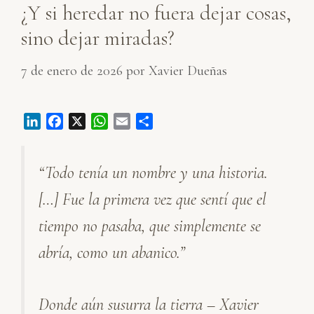
¿Y si heredar no fuera dejar cosas,
sino dejar miradas?
7 de enero de 2026
por
Xavier Dueñas
L
F
X
W
E
C
i
a
h
m
o
n
c
a
a
m
“Todo tenía un nombre y una historia.
k
e
t
i
p
e
b
s
l
a
[…] Fue la primera vez que sentí que el
d
o
A
r
I
o
p
t
tiempo no pasaba, que simplemente se
n
k
p
i
abría, como un abanico.”
r
Donde aún susurra la tierra – Xavier