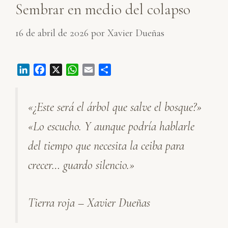
Sembrar en medio del colapso
16 de abril de 2026
por
Xavier Dueñas
L
F
X
W
E
C
i
a
h
m
o
n
c
a
a
m
«¿Este será el árbol que salve el bosque?»
k
e
t
i
p
e
b
s
l
a
«Lo escucho. Y aunque podría hablarle
d
o
A
r
I
o
p
t
del tiempo que necesita la ceiba para
n
k
p
i
crecer… guardo silencio.»
r
Tierra roja – Xavier Dueñas