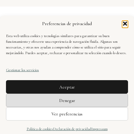
Aviso Legal
Preferencias de privacidad
Política de Privacidad
Esta web utiliza cookies y tecnologías similares para garantizar su buen
Seguridad y Protección de Datos
funcionamiento y ofrecerte una experiencia de navegación fluida. Algunas son
necesarias, y otras nos ayudan a comprender cómo se utiliza el sitio para seguir
mejorándolo. Puedes aceptar, rechazar o personalizar tu selección cuando lo desees.
Condiciones de Uso
Gestionar los servicios
Política de Cookies
Aceptar
Xavier Dueñas · web oficial © 2025. Todos los
Denegar
derechos reservados.
Ver preferencias
© 2026 Xavier Dueñas
• Creado con
GeneratePress
Política de cookies
Declaración de privacidad
Impressum