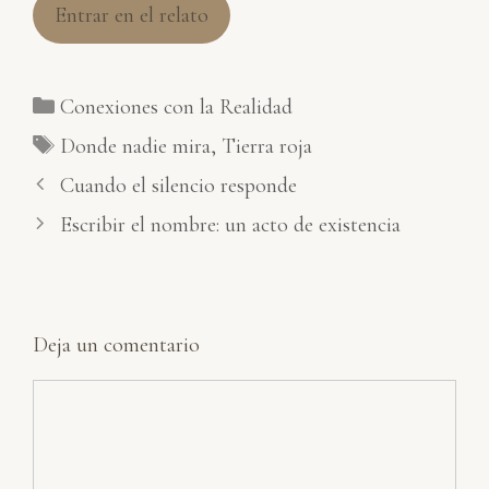
Entrar en el relato
Categorías
Conexiones con la Realidad
Etiquetas
Donde nadie mira
,
Tierra roja
Cuando el silencio responde
Escribir el nombre: un acto de existencia
Deja un comentario
Comentario