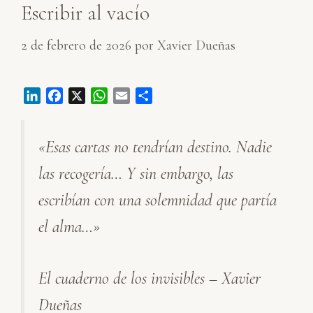
Escribir al vacío
2 de febrero de 2026
por
Xavier Dueñas
L
F
X
W
E
C
i
a
h
m
o
n
c
a
a
m
«Esas cartas no tendrían destino. Nadie
k
e
t
i
p
e
b
s
l
a
las recogería… Y sin embargo, las
d
o
A
r
I
o
p
t
escribían con una solemnidad que partía
n
k
p
i
el alma…»
r
El cuaderno de los invisibles – Xavier
Dueñas