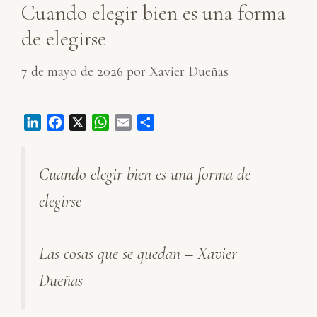
Cuando elegir bien es una forma
de elegirse
7 de mayo de 2026
por
Xavier Dueñas
L
F
X
W
E
C
i
a
h
m
o
n
c
a
a
m
Cuando elegir bien es una forma de
k
e
t
i
p
e
b
s
l
a
elegirse
d
o
A
r
I
o
p
t
n
k
p
i
Las cosas que se quedan – Xavier
r
Dueñas