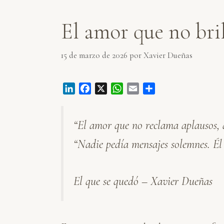
El amor que no bri
15 de marzo de 2026
por
Xavier Dueñas
L
F
X
W
E
C
i
a
h
m
o
n
c
a
a
m
“El amor que no reclama aplausos, 
k
e
t
i
p
e
b
s
l
a
“Nadie pedía mensajes solemnes. Él 
d
o
A
r
I
o
p
t
n
k
p
i
El que se quedó – Xavier Dueñas
r