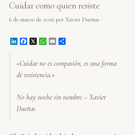
Cuidar como quien resiste
6 de marzo de 2026
por
Xavier Dueñas
L
F
X
W
E
C
i
a
h
m
o
n
c
a
a
m
«Cuidar no es compasión, es una forma
k
e
t
i
p
e
b
s
l
a
de resistencia.»
d
o
A
r
I
o
p
t
n
k
p
i
No hay noche sin nombre – Xavier
r
Dueñas