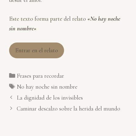
desde el amor.
Este texto forma parte del relato
«No hay noche
sin nombre»
Entrar en el relato
Categorías
Frases para recordar
Etiquetas
No hay noche sin nombre
La dignidad de los invisibles
Caminar descalzo sobre la herida del mundo