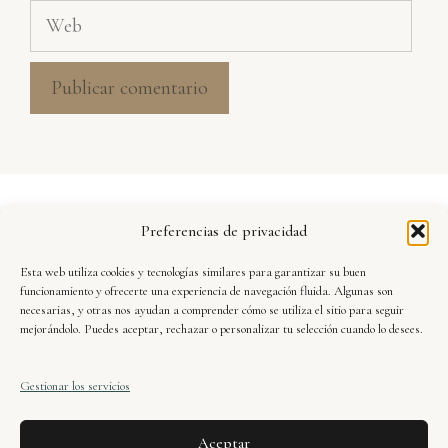
Web
Aviso Legal
Preferencias de privacidad
Política de Privacidad
Esta web utiliza cookies y tecnologías similares para garantizar su buen
Seguridad y Protección de Datos
funcionamiento y ofrecerte una experiencia de navegación fluida. Algunas son
necesarias, y otras nos ayudan a comprender cómo se utiliza el sitio para seguir
mejorándolo. Puedes aceptar, rechazar o personalizar tu selección cuando lo desees.
Condiciones de Uso
Gestionar los servicios
Política de Cookies
Aceptar