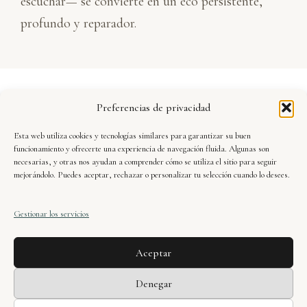
escuchar— se convierte en un eco persistente,
profundo y reparador.
Aviso Legal
Preferencias de privacidad
Política de Privacidad
Esta web utiliza cookies y tecnologías similares para garantizar su buen
Seguridad y Protección de Datos
funcionamiento y ofrecerte una experiencia de navegación fluida. Algunas son
necesarias, y otras nos ayudan a comprender cómo se utiliza el sitio para seguir
mejorándolo. Puedes aceptar, rechazar o personalizar tu selección cuando lo desees.
Condiciones de Uso
Gestionar los servicios
Política de Cookies
Aceptar
Xavier Dueñas · web oficial © 2025. Todos los
Denegar
derechos reservados.