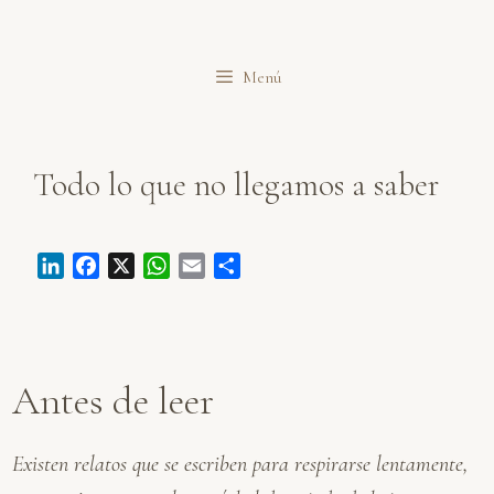
Saltar
al
Menú
contenido
Todo lo que no llegamos a saber
L
F
X
W
E
C
i
a
h
m
o
n
c
a
a
m
k
e
t
i
p
e
b
s
l
a
Antes de leer
d
o
A
r
I
o
p
t
n
k
p
i
Existen relatos que se escriben para respirarse lentamente,
r