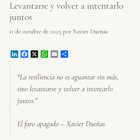
Levantarse y volver a intentarlo
juntos
11 de octubre de 2025
por
Xavier Dueñas
L
F
X
W
E
C
i
a
h
m
o
n
c
a
a
m
“La resiliencia no es aguantar sin más,
k
e
t
i
p
e
b
s
l
a
sino levantarse y volver a intentarlo
d
o
A
r
I
o
p
t
juntos.”
n
k
p
i
r
El faro apagado – Xavier Dueñas