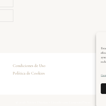
Esta
ofre
ayud
rech
Condiciones de Uso
Xa
de
Política de Cookies
Gest
© 2026 Xavier Dueñas
• Creado con
GeneratePress