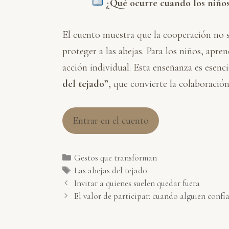
¿Qué ocurre cuando los niños
El cuento muestra que la cooperación no se
proteger a las abejas. Para los niños, apre
acción individual. Esta enseñanza es esenci
del tejado”
, que convierte la colaboració
Entrar en el cuento
Categorías
Gestos que transforman
Etiquetas
Las abejas del tejado
Invitar a quienes suelen quedar fuera
El valor de participar: cuando alguien confía