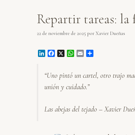
Repartir tareas: la
22 de noviembre de 2025
por
Xavier Dueñas
L
F
X
W
E
C
i
a
h
m
o
n
c
a
a
m
“Uno pintó un cartel, otro trajo m
k
e
t
i
p
e
b
s
l
a
unión y cuidado.”
d
o
A
r
I
o
p
t
n
k
p
i
Las abejas del tejado – Xavier Due
r