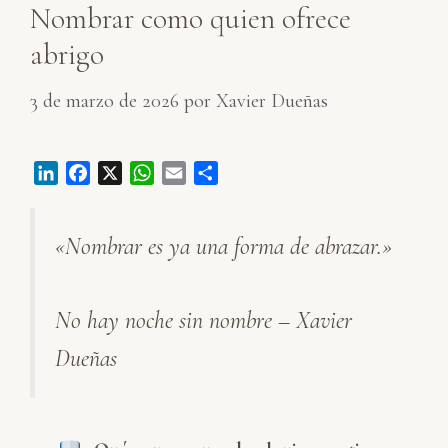
Nombrar como quien ofrece
abrigo
3 de marzo de 2026
por
Xavier Dueñas
L
F
X
W
E
C
i
a
h
m
o
n
c
a
a
m
«Nombrar es ya una forma de abrazar.»
k
e
t
i
p
e
b
s
l
a
d
o
A
r
No hay noche sin nombre – Xavier
I
o
p
t
n
k
p
i
Dueñas
r