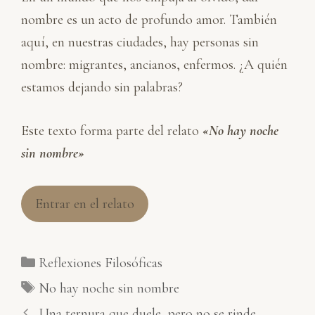
nombre es un acto de profundo amor. También
aquí, en nuestras ciudades, hay personas sin
nombre: migrantes, ancianos, enfermos. ¿A quién
estamos dejando sin palabras?
Este texto forma parte del relato
«No hay noche
sin nombre»
Entrar en el relato
Categorías
Reflexiones Filosóficas
Etiquetas
No hay noche sin nombre
Una ternura que duele, pero no se rinde