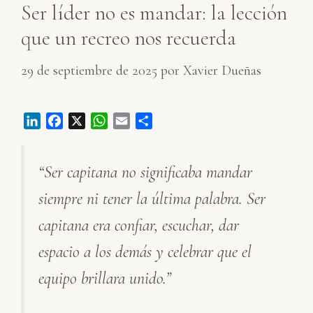
Ser líder no es mandar: la lección
que un recreo nos recuerda
29 de septiembre de 2025
por
Xavier Dueñas
L
F
X
W
E
C
i
a
h
m
o
n
c
a
a
m
“Ser capitana no significaba mandar
k
e
t
i
p
e
b
s
l
a
siempre ni tener la última palabra. Ser
d
o
A
r
I
o
p
t
capitana era confiar, escuchar, dar
n
k
p
i
espacio a los demás y celebrar que el
r
equipo brillara unido.”