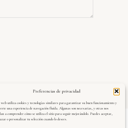
Preferencias de privacidad
 web utiliza cookies y tecnologías similares para garantizar su buen funcionamiento y
certe una experiencia de navegación fluida. Algunas son necesarias, y otras nos
an a comprender cómo se utiliza el sitio para seguir mejorándolo. Puedes aceptar,
azar o personalizar tu selección cuando lo desees.
vier Dueñas · web oficial © 2025. Todos los