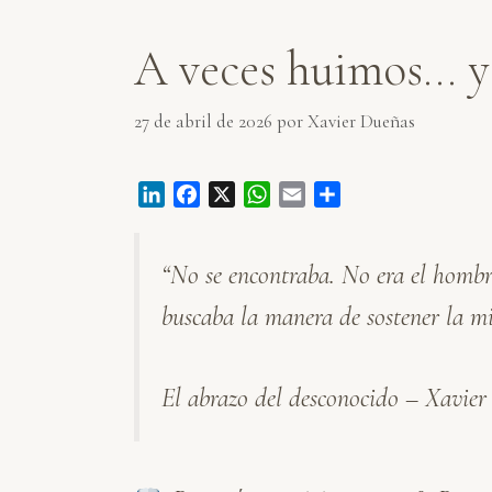
A veces huimos… y
27 de abril de 2026
por
Xavier Dueñas
L
F
X
W
E
C
i
a
h
m
o
n
c
a
a
m
“No se encontraba. No era el hombre
k
e
t
i
p
e
b
s
l
a
buscaba la manera de sostener la mi
d
o
A
r
I
o
p
t
n
k
p
i
El abrazo del desconocido – Xavie
r