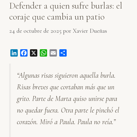
Defender a quien sufre burlas: el
coraje que cambia un patio
24 de octubre de 2025
por
Xavier Dueñas
L
F
X
W
E
C
i
a
h
m
o
n
c
a
a
m
“Algunas risas siguieron aquella burla.
k
e
t
i
p
e
b
s
l
a
Risas breves que cortaban más que un
d
o
A
r
I
o
p
t
grito. Parte de Marta quiso unirse para
n
k
p
i
no quedar fuera. Otra parte le pinchó el
r
corazón. Miró a Paula. Paula no reía.”