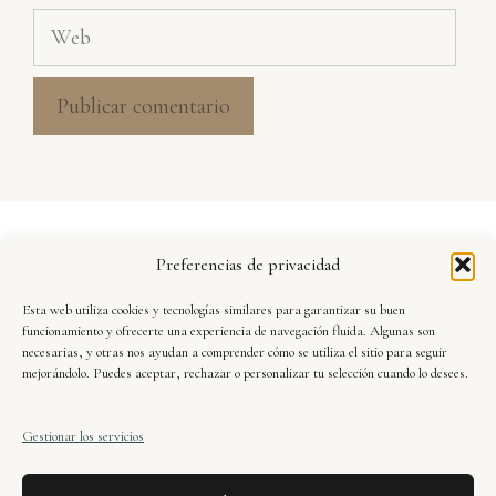
Web
Aviso Legal
Preferencias de privacidad
Política de Privacidad
Esta web utiliza cookies y tecnologías similares para garantizar su buen
Seguridad y Protección de Datos
funcionamiento y ofrecerte una experiencia de navegación fluida. Algunas son
necesarias, y otras nos ayudan a comprender cómo se utiliza el sitio para seguir
mejorándolo. Puedes aceptar, rechazar o personalizar tu selección cuando lo desees.
Condiciones de Uso
Gestionar los servicios
Política de Cookies