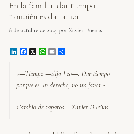
En la familia: dar tiempo
también es dar amor
8 de octubre de 2025
por
Xavier Dueñas
L
F
X
W
E
C
i
a
h
m
o
n
c
a
a
m
«—Tiempo —dijo Leo—. Dar tiempo
k
e
t
i
p
e
b
s
l
a
porque es un derecho, no un favor.»
d
o
A
r
I
o
p
t
n
k
p
i
Cambio de zapatos – Xavier Dueñas
r