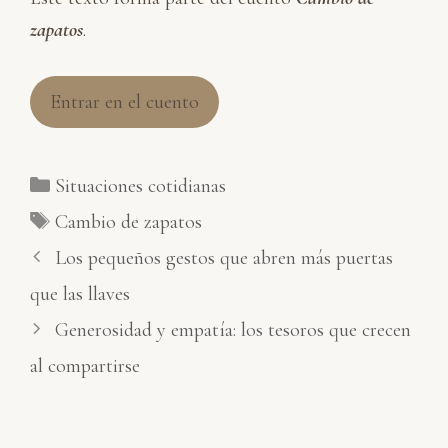
zapatos
.
Entrar en el cuento
Categorías
Situaciones cotidianas
Etiquetas
Cambio de zapatos
Los pequeños gestos que abren más puertas
que las llaves
Generosidad y empatía: los tesoros que crecen
al compartirse