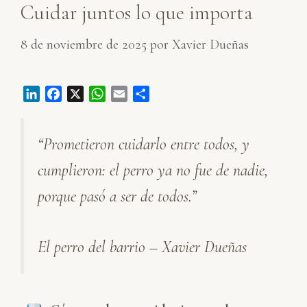
Cuidar juntos lo que importa
8 de noviembre de 2025
por
Xavier Dueñas
L
F
X
W
E
C
i
a
h
m
o
n
c
a
a
m
“Prometieron cuidarlo entre todos, y
k
e
t
i
p
e
b
s
l
a
cumplieron: el perro ya no fue de nadie,
d
o
A
r
I
o
p
t
porque pasó a ser de todos.”
n
k
p
i
r
El perro del barrio – Xavier Dueñas