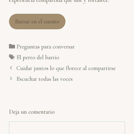
experiencia compartida que une y fortalece.
Entrar en el cuento
Categorías
Preguntas para conversar
Etiquetas
El perro del barrio
Cuidar juntos lo que florece al compartirse
Escuchar todas las voces
Deja un comentario
Comentario