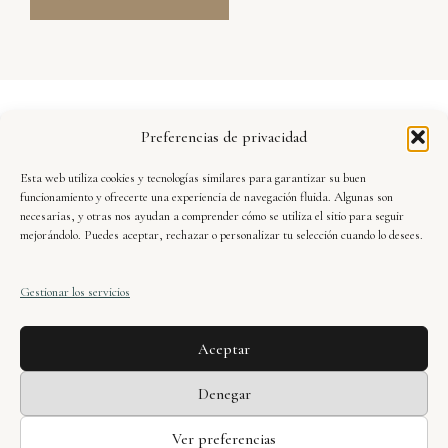
Aviso Legal
Preferencias de privacidad
Política de Privacidad
Esta web utiliza cookies y tecnologías similares para garantizar su buen
Seguridad y Protección de Datos
funcionamiento y ofrecerte una experiencia de navegación fluida. Algunas son
necesarias, y otras nos ayudan a comprender cómo se utiliza el sitio para seguir
mejorándolo. Puedes aceptar, rechazar o personalizar tu selección cuando lo desees.
Condiciones de Uso
Gestionar los servicios
Política de Cookies
Aceptar
Xavier Dueñas · web oficial © 2025. Todos los
Denegar
derechos reservados.
Ver preferencias